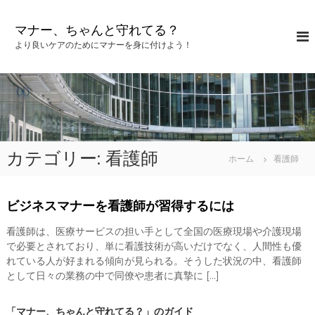
コ
ン
マナー、ちゃんと守れてる？
テ
より良いケアのためにマナーを身に付けよう！
ン
ツ
へ
ス
キ
ッ
プ
カテゴリー:
看護師
ホーム
看護師
ビジネスマナーを看護師が習得するには
看護師は、医療サービスの担い手として全国の医療現場や介護現場
で必要とされており、単に看護技術が高いだけでなく、人間性も優
れている人が好まれる傾向が見られる。そうした状況の中、看護師
として日々の業務の中で同僚や患者に真摯に […]
「マナー、ちゃんと守れてる？」のガイド