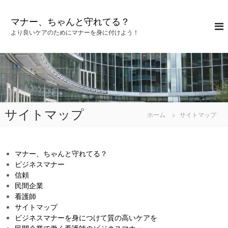
コ
ン
マナー、ちゃんと守れてる？
テ
より良いケアのためにマナーを身に付けよう！
ン
ツ
へ
ス
キ
ッ
プ
サイトマップ
ホーム
サイトマップ
マナー、ちゃんと守れてる？
ビジネスマナー
信頼
民間企業
看護師
サイトマップ
ビジネスマナーを身につけて質の高いケアを